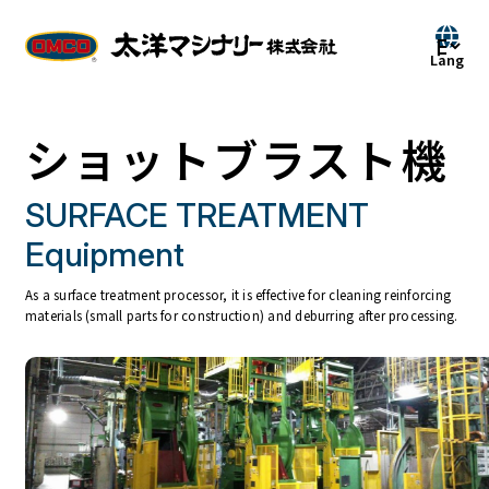
ショットブラスト機
SURFACE TREATMENT
Equipment
As a surface treatment processor, it is effective for cleaning reinforcing
materials (small parts for construction) and deburring after processing.